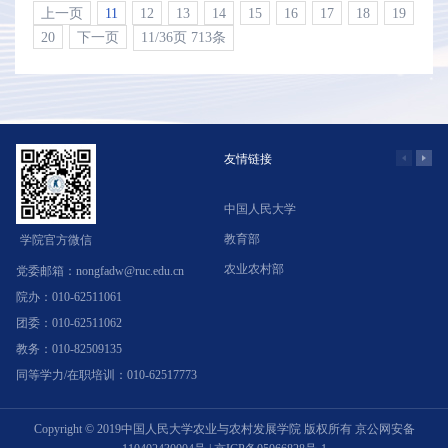
上一页
11
12
13
14
15
16
17
18
19
20
下一页
11/36页 713条
友情链接
中国人民大学
学
教育部
北
学院官方微信
农业农村部
中
党委邮箱：nongfadw@ruc.edu.cn
院办：010-62511061
团委：010-62511062
教务：010-82509135
同等学力/在职培训：010-62517773
Copyright © 2019中国人民大学农业与农村发展学院 版权所有
京公网安备