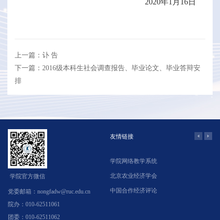
2020年1月16日
上一篇：讣 告
下一篇：2016级本科生社会调查报告、毕业论文、毕业答辩安
排
友情链接
中国人民大学
学院网络教学系统
教
教育部
北京农业经济学会
中
学院官方微信
农业农村部
中国合作经济评论
中
党委邮箱：nongfadw@ruc.edu.cn
院办：010-62511061
团委：010-62511062