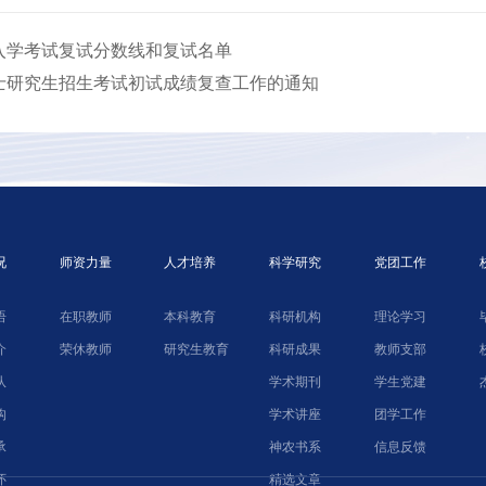
生入学考试复试分数线和复试名单
硕士研究生招生考试初试成绩复查工作的通知
况
师资力量
人才培养
科学研究
党团工作
语
在职教师
本科教育
科研机构
理论学习
介
荣休教师
研究生教育
科研成果
教师支部
队
学术期刊
学生党建
构
学术讲座
团学工作
承
神农书系
信息反馈
怀
精选文章