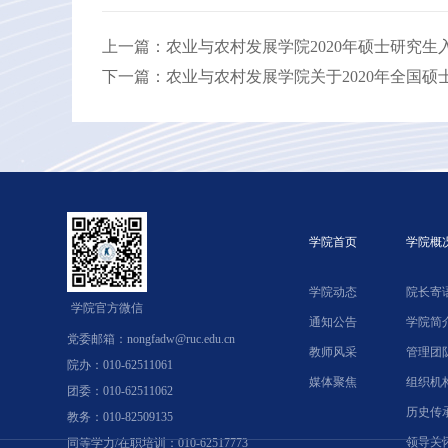
上一篇：农业与农村发展学院2020年硕士研究
下一篇：农业与农村发展学院关于2020年全国
学院首页
学院概
学院动态
院长寄
学院官方微信
通知公告
学院简
党委邮箱：nongfadw@ruc.edu.cn
教师风采
管理团
院办：010-62511061
媒体聚焦
组织机
团委：010-62511062
历史传
教务：010-82509135
领导关
同等学力/在职培训：010-62517773