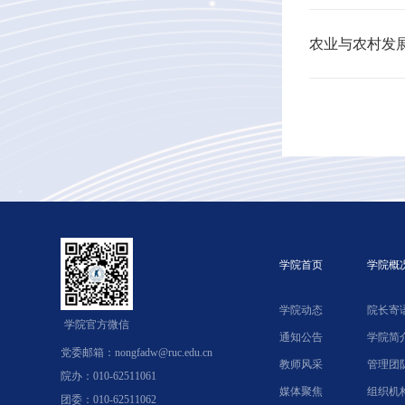
农业与农村发展
学院首页
学院概
学院动态
院长寄
学院官方微信
通知公告
学院简
党委邮箱：nongfadw@ruc.edu.cn
教师风采
管理团
院办：010-62511061
媒体聚焦
组织机
团委：010-62511062