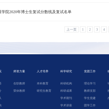
学院2020年博士生复试分数线及复试名单
上一页
1
2
3
4
况
师资力量
人才培养
科学研究
党团工作
语
在职教师
本科教育
科研机构
理论学习
介
荣休教师
研究生教育
科研成果
教师支部
队
学术期刊
学生党建
构
学术讲座
团学工作