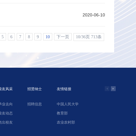
2020-06-10
5
6
7
8
9
10
下一页
10/36页 713条
校友风采
招贤纳士
友情链接
毕业去向
招聘信息
中国人民大学
学院网络教
校友动态
教育部
北京农业经
杰出校友
农业农村部
中国合作经