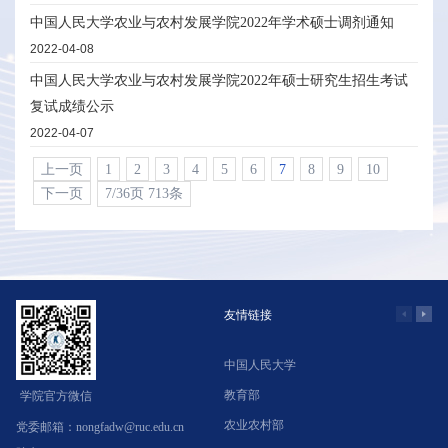
中国人民大学农业与农村发展学院2022年学术硕士调剂通知
2022-04-08
中国人民大学农业与农村发展学院2022年硕士研究生招生考试
复试成绩公示
2022-04-07
上一页
1
2
3
4
5
6
7
8
9
10
下一页
7/36页 713条
友情链接
中国人民大学
学
教育部
北
学院官方微信
农业农村部
中
党委邮箱：nongfadw@ruc.edu.cn