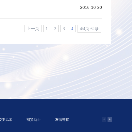
2016-10-20
上一页
1
2
3
4
4/4页 62条
校友风采
招贤纳士
友情链接