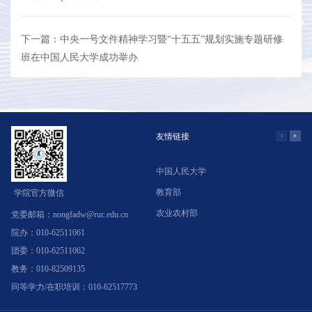
下一篇：中央一号文件精神学习暨“十五五”规划实施专题研修
班在中国人民大学成功举办
友情链接
中国人民大学
学
教育部
北
学院官方微信
农业农村部
中
党委邮箱：nongfadw@ruc.edu.cn
院办：010-62511061
团委：010-62511062
教务：010-82509135
同等学力/在职培训：010-62517773