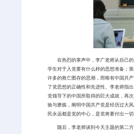
在热烈的掌声中，李广老师从自己的多
学生对于入党要有什么样的思想准备；第
许多的救亡图存的思潮，而唯有中国共产
了党思想的正确性和先进性。李老师指出
党领导下的中国所取得的巨大成就，再次
验与磨炼，阐明中国共产党是经历过大风
民永远都是党的中心，是党将要付出一切
随后，李老师谈到今天主题的第二方面