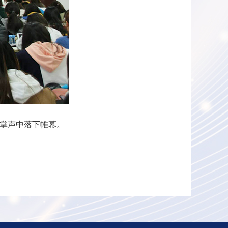
掌声中落下帷幕。