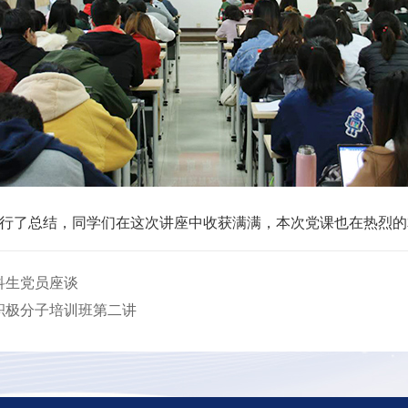
了总结，同学们在这次讲座中收获满满，本次党课也在热烈的
科生党员座谈
积极分子培训班第二讲