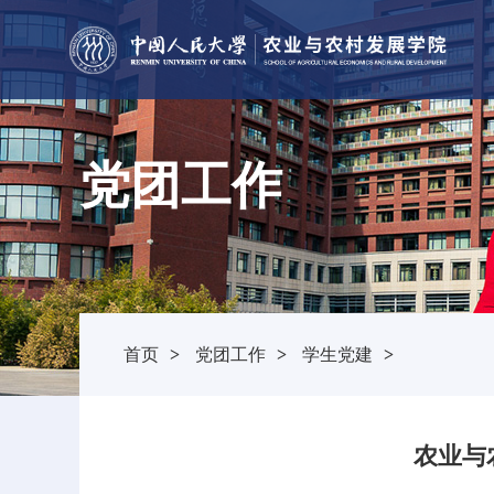
党团工作
首页
>
党团工作
>
学生党建
>
农业与