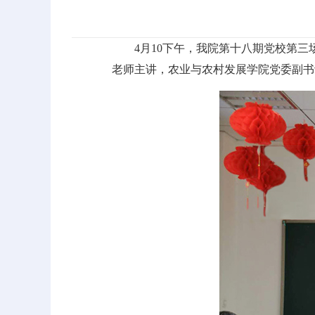
4月10下午，我院第十八期党校第三场
老师主讲，农业与农村发展学院党委副书