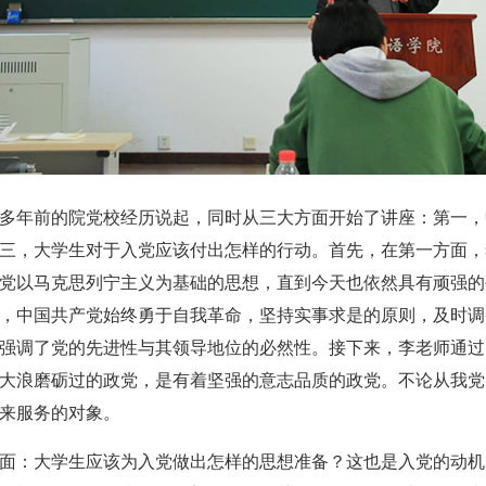
年前的院党校经历说起，同时从三大方面开始了讲座：第一，
三，大学生对于入党应该付出怎样的行动。首先，在第一方面，
党以马克思列宁主义为基础的思想，直到今天也依然具有顽强的
，中国共产党始终勇于自我革命，坚持实事求是的原则，及时调
强调了党的先进性与其领导地位的必然性。接下来，李老师通过
大浪磨砺过的政党，是有着坚强的意志品质的政党。不论从我党
来服务的对象。
：大学生应该为入党做出怎样的思想准备？这也是入党的动机