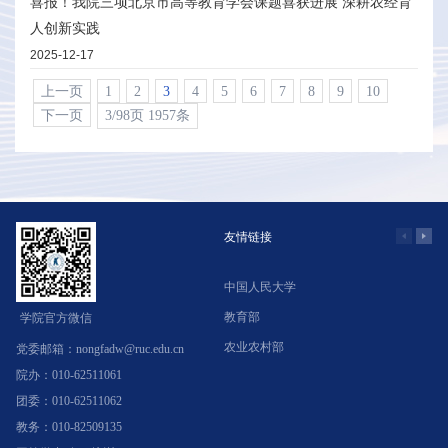
喜报！我院三项北京市高等教育学会课题喜获进展 深耕农经育
人创新实践
2025-12-17
上一页
1
2
3
4
5
6
7
8
9
10
下一页
3/98页 1957条
友情链接
中国人民大学
学
教育部
北
学院官方微信
农业农村部
中
党委邮箱：nongfadw@ruc.edu.cn
院办：010-62511061
团委：010-62511062
教务：010-82509135