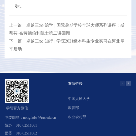
标。
上一篇：卓越三农·治学 | 国际暑期学校全球大师系列讲座：斯
蒂芬·布劳德伯利院士第二讲回顾
下一篇：卓越三农·知行 | 学院2021级本科生专业实习在河北阜
平启动
友情链接
中国人民大学
学
教育部
北
学院官方微信
农业农村部
中
党委邮箱：nongfadw@ruc.edu.cn
院办：010-62511061
团委：010-62511062