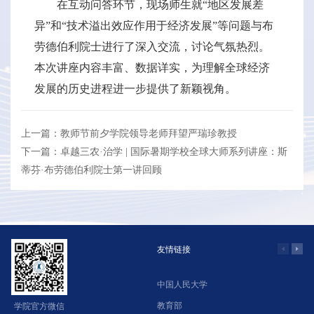
在互动问答环节，现场师生就“地区发展差
异”和“技术溢出效应作用于经济发展”等问题与布
劳德伯利院士进行了深入交流，讨论气氛热烈。
本次讲座内容丰富、数据详实，为理解全球经济
发展的历史进程进一步提供了新颖视角。
上一篇：教师节前夕学院领导老师拜望严瑞珍教授
下一篇：卓越三农·治学 | 国际暑期学校全球大师系列讲座：斯
蒂芬·布劳德伯利院士第一讲回顾
友情链接
中国人民大学
学
教育部
北
学院官方微信