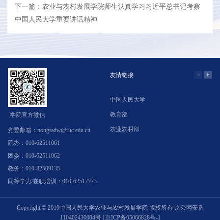
下一篇：农业与农村发展学院师生认真学习习近平总书记考察
中国人民大学重要讲话精神
友情链接
中国人民大学
学
教育部
北
学院官方微信
农业农村部
中
党委邮箱：nongfadw@ruc.edu.cn
院办：010-62511061
团委：010-62511062
教务：010-82509135
同等学力/在职培训：010-62517773
Copyright © 2019中国人民大学农业与农村发展学院 版权所有
京公网安备
110402430004号
|
京ICP备05066828号-1