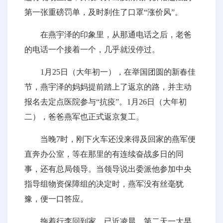
第一张重磅罚单，及时刹住了口罩“涨价风”。
在燕宇泽的印象里，从那通电话之后，老爸
的电话一个接着一个，几乎就没停过。
1月25日（大年初一），在举国团圆的新春佳
节，燕宇泽的妈妈提前踏上了返京的路，并主动
报名去定点医院参与“抗疫”。1月26日（大年初
二），爸爸燕军也正式返京复工。
当晚7时，刚下火车还没来得及回家的燕军便
直奔办公室，等在那里的有连续奋战多日的同
事，还有总局领导。当领导说出委派他参加中央
指导组物资保障组的决定时，燕军没有丝毫犹
豫，便一口答应。
拖着行李回到家，已近凌晨。第二天一大早