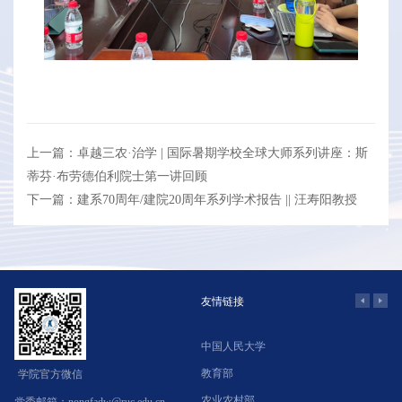
上一篇：卓越三农·治学 | 国际暑期学校全球大师系列讲座：斯
蒂芬·布劳德伯利院士第一讲回顾
下一篇：建系70周年/建院20周年系列学术报告 || 汪寿阳教授
友情链接
中国人民大学
学
教育部
北
学院官方微信
农业农村部
中
党委邮箱：nongfadw@ruc.edu.cn