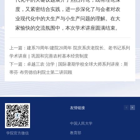
度，又紧密结合实践，进一步深化了与会者对农
业现代化中的大生产与小生产问题的理解。在大
家愉快的交流氛围中，本次学术讲座圆满结束。
上一篇：建系70周年/建院20周年 院庆系庆老院长、老书记系列
学术讲座 || 巩固和完善农村基本经营制度
下一篇：卓越三农·治学 | 国际暑期学校全球大师系列讲座：斯
蒂芬·布劳德伯利院士第二讲回顾
友情链接
中国人民大学
学
教育部
北
学院官方微信