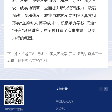
赛、科研讲座等科研训练，积极引导学生深入三
农一线实地调研，全面提升听说读写能力，砥砺
深耕，厚积薄发。农业与农村发展学院认真贯彻
落实“立德树人 博学成才”，积极承办学校“闻道”
“开言”系列讲座，在全校打造了实事求是、笃学
力行的氛围。
下一篇：卓越三农·砥砺 | 中国人民大学“开言”系列讲座第三十
五讲：经管类论文写作入门
友情链接
中国人民大学
学
教育部
北
学院官方微信