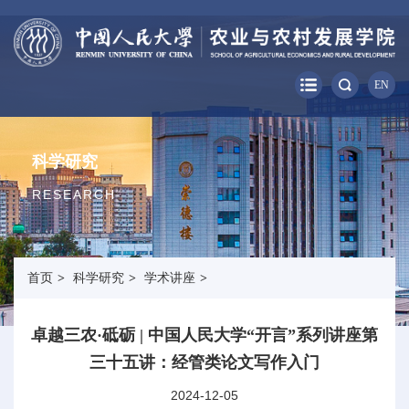
EN
科学研究
RESEARCH
首页
>
科学研究
>
学术讲座
>
卓越三农·砥砺 | 中国人民大学“开言”系列讲座第
三十五讲：经管类论文写作入门
2024-12-05