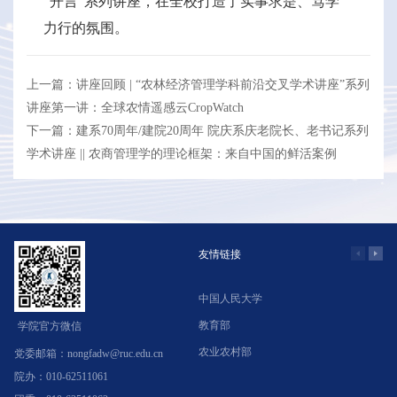
“开言”系列讲座，在全校打造了实事求是、笃学
力行的氛围。
上一篇：讲座回顾 | “农林经济管理学科前沿交叉学术讲座”系列
讲座第一讲：全球农情遥感云CropWatch
下一篇：建系70周年/建院20周年 院庆系庆老院长、老书记系列
学术讲座 || 农商管理学的理论框架：来自中国的鲜活案例
友情链接
中国人民大学
学
教育部
北
学院官方微信
农业农村部
中
党委邮箱：nongfadw@ruc.edu.cn
院办：010-62511061