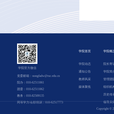
学院首页
学院概
学院动态
院长寄
学院官方微信
通知公告
学院简
党委邮箱：nongfadw@ruc.edu.cn
教师风采
管理团
院办：010-62511061
媒体聚焦
组织机
团委：010-62511062
历史传
教务：010-82509135
领导关
同等学力/在职培训：010-62517773
Copyrig