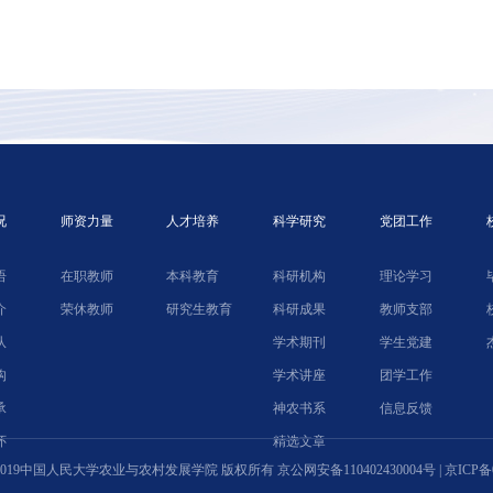
况
师资力量
人才培养
科学研究
党团工作
语
在职教师
本科教育
科研机构
理论学习
介
荣休教师
研究生教育
科研成果
教师支部
队
学术期刊
学生党建
构
学术讲座
团学工作
承
神农书系
信息反馈
怀
精选文章
ht © 2019中国人民大学农业与农村发展学院 版权所有
京公网安备110402430004号
|
京ICP备0