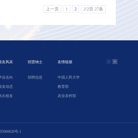
上一页
1
2
2/2页 27条
校友风采
招贤纳士
友情链接
毕业去向
招聘信息
中国人民大学
学院网络教
校友动态
教育部
北京农业经
杰出校友
农业农村部
中国合作经
5066828号-1