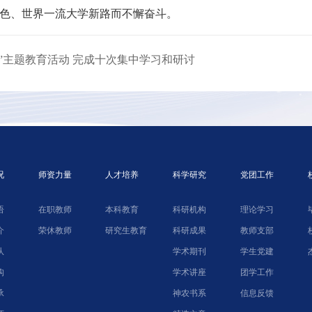
色、世界一流大学新路而不懈奋斗。
”主题教育活动 完成十次集中学习和研讨
况
师资力量
人才培养
科学研究
党团工作
语
在职教师
本科教育
科研机构
理论学习
介
荣休教师
研究生教育
科研成果
教师支部
队
学术期刊
学生党建
构
学术讲座
团学工作
承
神农书系
信息反馈