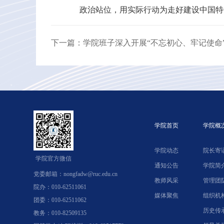
政治站位，用实际行动为走好建设中国特
下一篇：学院班子深入开展“不忘初心、牢记使命
学院首页
学院概
学院动态
院长寄
学院官方微信
通知公告
学院简
党委邮箱：nongfadw@ruc.edu.cn
教师风采
管理团
院办：010-62511061
媒体聚焦
组织机
团委：010-62511062
历史传
教务：010-82509135