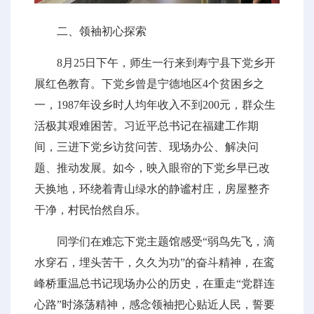
二、领袖初心探索
8月25日下午，师生一行来到寿宁县下党乡开
展红色教育。下党乡曾是宁德地区4个贫困乡之
一，1987年设乡时人均年收入不到200元，群众生
活极其艰难困苦。习近平总书记在福建工作期
间，三进下党乡访贫问苦、现场办公、解决问
题、推动发展。如今，映入眼帘的下党乡早已改
天换地，环绕着青山绿水的静谧村庄，房屋整齐
干净，村民怡然自乐。
同学们在难忘下党主题馆感受“弱鸟先飞，滴
水穿石，埋头苦干，久久为功”的奋斗精神，在鸾
峰桥重温总书记现场办公的历史，在重走“党群连
心路”时涤荡精神，感念领袖把心贴近人民，誓要