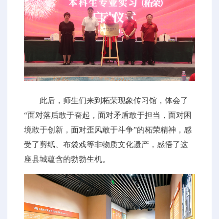
此后，师生们来到柘荣现象传习馆，体会了
“面对落后敢于奋起，面对矛盾敢于担当，面对困
境敢于创新，面对歪风敢于斗争”的柘荣精神，感
受了剪纸、布袋戏等非物质文化遗产，感悟了这
座县城蕴含的勃勃生机。