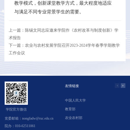
教学模式，创新课堂教学方式，最大程度地适应
与满足不同专业背景学生的需要。
上一篇：陈锡文同志应邀来学院作《农村改革与制度创新》学
术报告
下一篇：农业与农村发展学院召开2023-2024学年春季学期教学
工作会议
友情链接
中国人民大学
学
教育部
北
学院官方微信
农业农村部
中
党委邮箱：nongfadw@ruc.edu.cn
院办：010-62511061