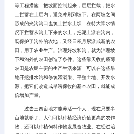
等工程措施，把坡面控制起来，层层拦截，把水
土拦蓄在土层内，避免冲刷到坡下。在两坡之间
形成的夹沟沟口也筑上拦水土坝，在特大降水情
况下拦蓄从沟上下来的水土，把泥土淤在沟内，
既保护了沟外的农地，又经日积月累淤成新的农
田，用于农业生产。治理好坡和沟，就为治理坡
下和沟外的农田创造了条件。这些靠天收的瘠薄
农田是农民主要的生产生活来源，可以在这些旱
地开挖排水沟和修筑灌溉渠、平整土地、开发水
源，把它们改造成旱涝保收的基本农田，就能成
倍增加产量。
过去三四亩地才能养活一个人，现在只要半
亩地就够了。人们可以种植经济价值更高的农作
物，还可以种植饲料作物发展畜牧业。在经过治