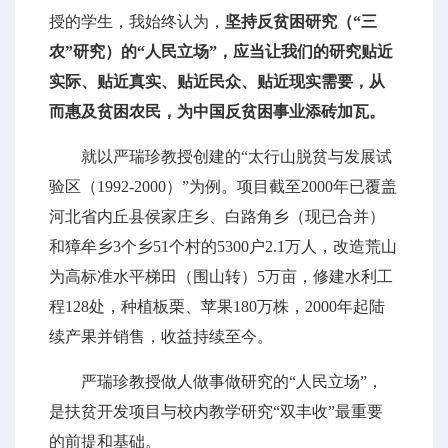
授的学生，我始终认为，
坚持反贫困研究（“三
农”研究）的“人民立场”，应当让我们的研究贴近
实际、贴近真实、贴近民众、贴近现实需要，从
而惠及贫困农民，为中国反贫困事业添砖加瓦。
就以严瑞珍教授创建的“太行山脱贫与发展试
验区（1992-2000）”为例。项目截至2000年已覆盖
河北省内丘县侯家庄乡、白路角乡（现已合并）
和獐牟乡3个乡51个村的5300户2.1万人，改造荒山
为高标准水平梯田（围山转）5万亩，修建水利工
程128处，种植板栗、苹果180万株，2000年起陆
续产果并销售，收益持续至今。
严瑞珍教授做人做事做研究的“人民立场”，
是扶贫开发项目与校内教学研究“双丰收”最重要
的前提和基础。