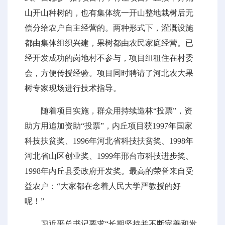
山开山种树的，也有集体统一开山整地栽树后无
偿分给农户自主经营的。两种形式下，灌溉设施
都由集体组织兴建，果树都由农民家庭经营。已
经开发成功的岗地村不参与，项目组租住在村委
会，方便传授经验。项目同时聘请了河北农大果
树专家现场进行技术指导。
随着项目实施，群众用持续造林“投票”，资
助方用追加资助“投票”，内丘项目获1997年国家
科技扶贫奖、1996年河北省科技扶贫奖、1998年
河北省山区创业奖、1999年邢台市科技进步奖、
1998年内丘县委政府开发奖。最高的荣誉来自受
益农户：“大家都在念着人民大学严教授的好
呢！”
习近平总书记要求“长期坚持并不断完善和发