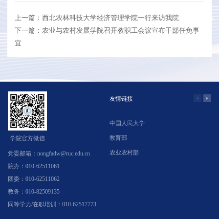
上一篇：西北农林科技大学经济管理学院一行来访我院
下一篇：农业与农村发展学院召开教职工会议宣布干部任免事
宜
友情链接
中国人民大学
学
教育部
北
学院官方微信
农业农村部
中
党委邮箱：nongfadw@ruc.edu.cn
院办：010-62511061
团委：010-62511062
教务：010-82509135
同等学力/在职培训：010-62517773