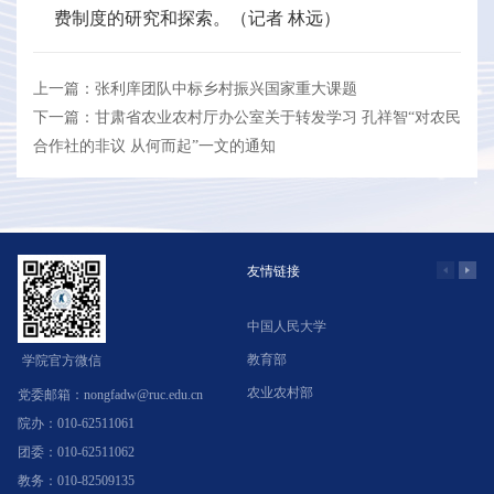
费制度的研究和探索。（记者 林远）
上一篇：张利庠团队中标乡村振兴国家重大课题
下一篇：甘肃省农业农村厅办公室关于转发学习 孔祥智“对农民
合作社的非议 从何而起”一文的通知
友情链接
中国人民大学
学
教育部
北
学院官方微信
农业农村部
中
党委邮箱：nongfadw@ruc.edu.cn
院办：010-62511061
团委：010-62511062
教务：010-82509135