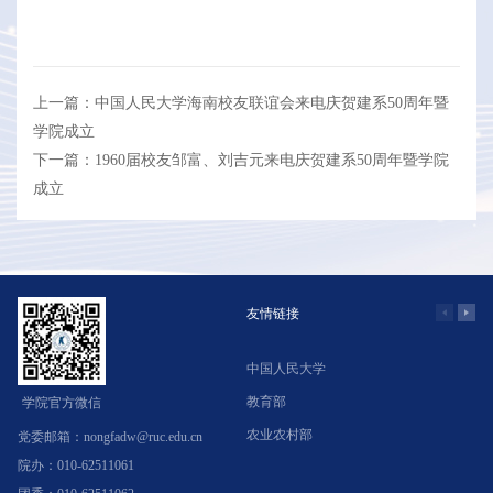
上一篇：中国人民大学海南校友联谊会来电庆贺建系50周年暨
学院成立
下一篇：1960届校友邹富、刘吉元来电庆贺建系50周年暨学院
成立
友情链接
中国人民大学
学
教育部
北
学院官方微信
农业农村部
中
党委邮箱：nongfadw@ruc.edu.cn
院办：010-62511061