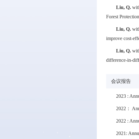
Liu, Q.
with
Forest Protectio
Liu, Q.
with
improve cost-eff
Liu, Q.
with
difference-in-d
会议报告
2023 : Ann
2022： Annu
2022 : Ann
2021: Annu