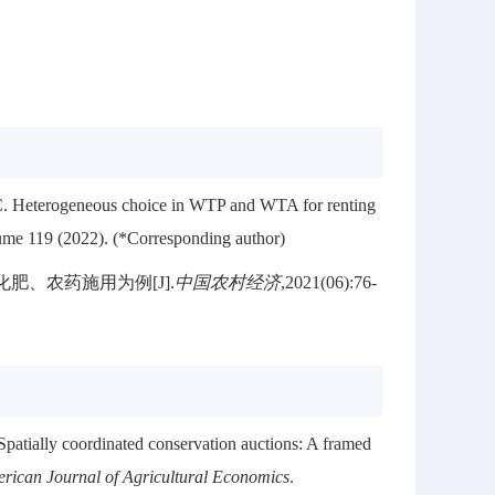
 C. Heterogeneous choice in WTP and WTA for renting
ume 119 (2022). (*Corresponding author)
肥、农药施用为例[J].
中国农村经济
,2021(06):76-
 Spatially coordinated conservation auctions: A framed
ican Journal of Agricultural Economics
.