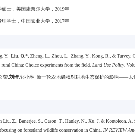
硕士，美国康奈尔大学，2019年
理学士，中国农业大学，2017年
g, Y.,
Liu, Q.*
, Zheng, L., Zhou, L., Zhang, Y., Kong, R., & Turvey,
in rural China: Choice experiments from the field.
Land Use Policy
, Vol
文荣,
刘琦
,郭小琳. 新一轮农地确权对耕地生态保护的影响——以化
th Liu, Z., Banerjee, S., Cason, T., Hanley, N., Xu, J. & Kontoleon, A.
 focusing on forestland wildlife conservation in China.
IN REVIEW Amer