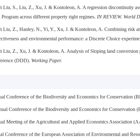
 Liu, S., Liu, Z., Xu, J. & Kontoleon, A. A regression discontinuity as
n Program across different property right regimes.
IN REVIEW. World D
 Liu, Z., Hanley, N., Yi, Y., Xu, J. & Kontoleon, A. Combining risk at
ectiveness and environmental performance: a Discrete Choice experimen
 Liu, Z., Xu, J. & Kontoleon, A. Analysis of Sloping land conversion
ifference (DDD).
Working Paper.
ual Conference of the Biodiversity and Economics for Conservation
al Conference of the Biodiversity and Economics for Conservation
ual Meeting of the Agricultural and Applied Economics Association
al Conference of the European Association of Environmental and Res