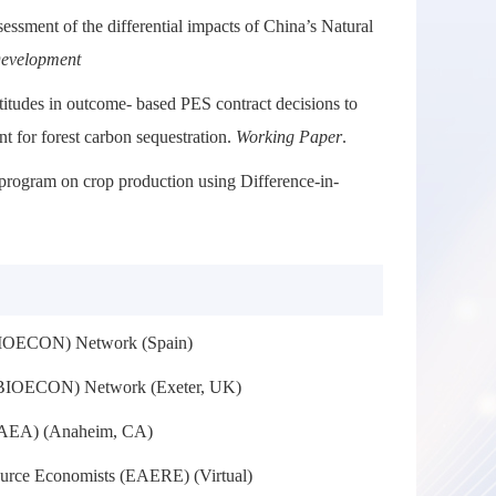
sessment of the differential impacts of China’s Natural
evelopment
titudes in outcome- based PES contract decisions to
t for forest carbon sequestration.
Working Paper
.
 program on crop production using Difference-in-
 (BIOECON) Network (Spain)
 (BIOECON) Network (Exeter, UK)
 (AAEA) (Anaheim, CA)
ource Economists (EAERE) (Virtual)