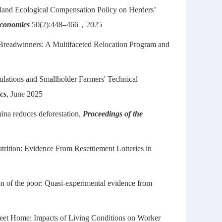
land Ecological Compensation Policy on Herders’
Economics
50(2):448–466，2025
eadwinners: A Multifaceted Relocation Program and
lations and Smallholder Farmers' Technical
cs
, June 2025
hina reduces deforestation,
Proceedings of the
utrition: Evidence From Resettlement Lotteries in
f the poor: Quasi-experimental evidence from
eet Home: Impacts of Living Conditions on Worker