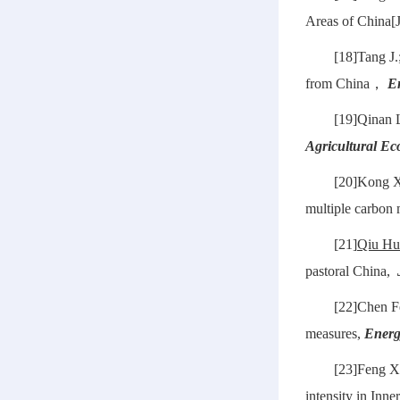
Areas of China[
[18]Tang J
from China，
E
[19]Qinan 
Agricultural E
[20]Kong X
multiple carbon m
[21]
Qiu Hu
pastoral China,
[22]Chen F
measures,
Energ
[23]Feng X
intensity in Inn