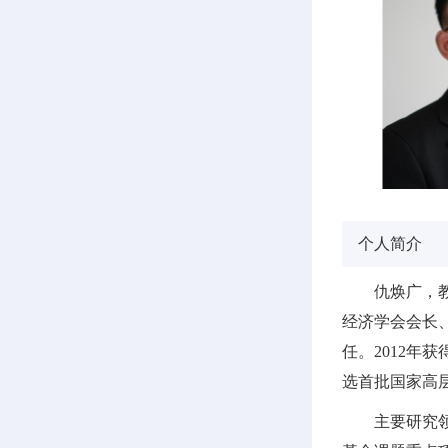
个人简介
仇焕广，
经济学会会长
任。2012年
选首批国家高
主要研究