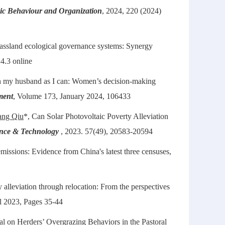
ic Behaviour and Organization
, 2024, 220 (2024)
grassland ecological governance systems: Synergy
24.3 online
h my husband as I can: Women’s decision-making
ment
, Volume 173, January 2024, 106433
ng Qiu
*, Can Solar Photovoltaic Poverty Alleviation
ence & Technology
, 2023. 57(49), 20583-20594
missions: Evidence from China's latest three censuses,
y alleviation through relocation: From the perspectives
 2023, Pages 35-44
tal on Herders’ Overgrazing Behaviors in the Pastoral