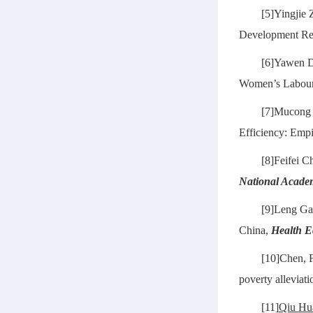
[5]Yingjie
Development Re
[6]Yawen D
Women’s Labou
[7]Mucong 
Efficiency: Emp
[8]Feifei 
National Academ
[9]Leng Ga
China,
Health E
[10]Chen, F
poverty alleviat
[11]
Qiu Hu