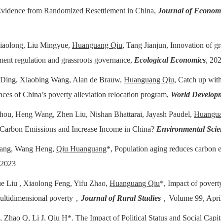
Evidence from Randomized Resettlement in China,
Journal of Econom
iaolong, Liu Mingyue,
Huanguang Qiu
, Tang Jianjun, Innovation of 
ent regulation and grassroots governance,
Ecological Economics
, 20
Ding, Xiaobing Wang, Alan de Brauw,
Huanguang Qiu
, Catch up wit
es of China’s poverty alleviation relocation program,
World Develop
hou, Heng Wang, Zhen Liu, Nishan Bhattarai, Jayash Paudel,
Huangua
 Carbon Emissions and Increase Income in China?
Environmental Sci
Yang, Wang Heng,
Qiu Huanguang
*, Population aging reduces carbon e
 2023
e Liu , Xiaolong Feng, Yifu Zhao,
Huanguang Qiu
*, Impact of povert
ultidimensional poverty，
Journal of Rural Studies
，Volume 99, April
, Zhao Q, Li J,
Qiu H
*. The Impact of Political Status and Social Capi