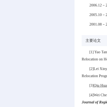
2006.
2005.1
2001.
主要论文
[1] Yao Ta
Relocation on He
[2]Lei Xi
Relocation Prog
[3]
Qiu Hua
[4]Wei Che
Journal of Regi