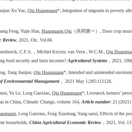
ianjun Xu Yue,
Qiu Huanguang
*, Integration of migrants in poverty all
hang Feng, Yujie Han,
Huanguang Qiu
（共同第一）, Does crop insurance
c Review
, 2021, Otc. Vol.66
senbeeck, C.F.A.，Michiel Keyzer, van Veen , W.C.M.,
Qiu Huangua
ing food security and farm incomes?
Agricultural Systems
，2021, 190(
ang, Tang Jianjun,
Qiu Huanguang
*, Intended and unintended environme
of Environmental Management
， 2021 May 1;285:112126.
ansi, Yu Le, Leng Ganxiao,
Qiu Huanguang
*, Livestock farmers’ perc
eas in China, Climatic Change, volume 164,
Article number
: 21 (2021)
anguang
, Leng Ganxiao, Feng Xiaolong, Yang sansi, Effects of the pove
me households,
China Agricultural Economic Review
，2021, Vol. 13 