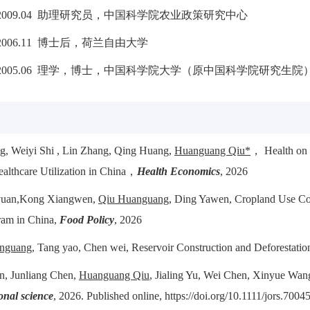
12－2009.04 助理研究员，中国科学院农业政策研究中心
0－2006.11 博士后，荷兰自由大学
08－2005.06 理学，博士，中国科学院大学（原中国科学院研究生院
ng, Weiyi Shi , Lin Zhang, Qing Huang,
Huanguang Qiu*
， Health on 
althcare Utilization in China，
Health Economics
, 2026
nyuan,Kong Xiangwen,
Qiu Huanguang
, Ding Yawen, Cropland Use Con
ram in China,
Food Policy
, 2026
nguang
, Tang yao, Chen wei, Reservoir Construction and Deforestatio
n, Junliang Chen,
Huanguang Qiu
, Jialing Yu, Wei Chen, Xinyue Wa
onal science
, 2026. Published online, https://doi.org/10.1111/jors.7004