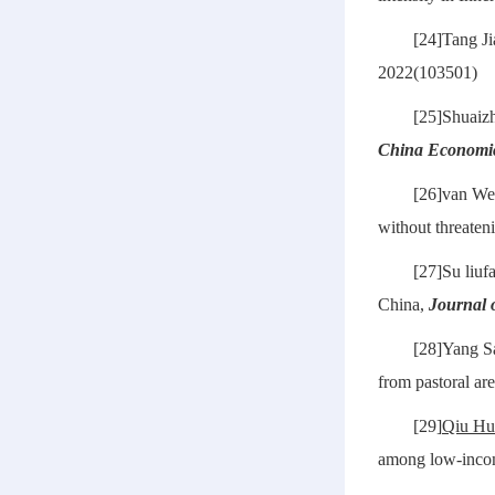
[24]Tang J
2022(103501)
[25]Shuaiz
China Economi
[26]van We
without threaten
[27]Su liuf
China,
Journal 
[28]Yang S
from pastoral ar
[29]
Qiu Hu
among low-inco