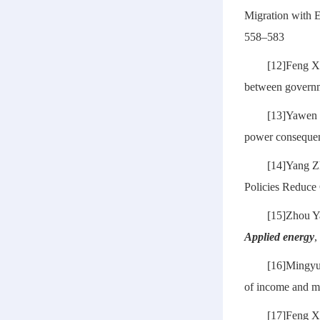
Migration with 
558–583
[12]Feng X
between governm
[13]Yawen 
power consequenc
[14]Yang Z
Policies Reduce
[15]Zhou 
Applied energy
,
[16]Mingyu
of income and m
[17]Feng X