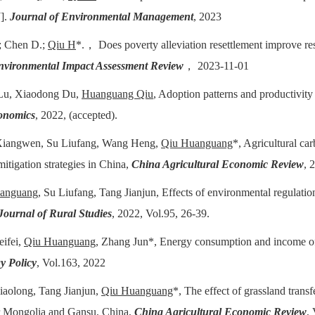
J].
Journal of Environmental Management
, 2023
.; Chen D.;
Qiu H
*.， Does poverty alleviation resettlement improve rese
nvironmental Impact Assessment Review
， 2023-11-01
Lu, Xiaodong Du,
Huanguang Qiu
, Adoption patterns and productivity
conomics
, 2022, (accepted).
iangwen, Su Liufang, Wang Heng,
Qiu Huanguang
*, Agricultural ca
itigation strategies in China,
China Agricultural Economic Review
, 
anguang
, Su Liufang, Tang Jianjun, Effects of environmental regulation
Journal of Rural Studies
, 2022, Vol.95, 26-39.
eifei,
Qiu Huanguang
, Zhang Jun*, Energy consumption and income of t
y Policy
, Vol.163, 2022
iaolong, Tang Jianjun,
Qiu Huanguang
*, The effect of grassland trans
er Mongolia and Gansu, China,
China Agricultural Economic Review
, 