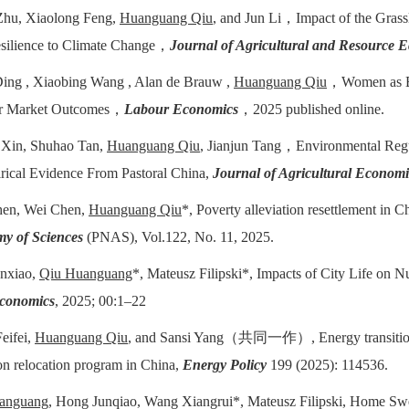
 Zhu, Xiaolong Feng,
Huanguang Qiu
, and Jun Li，Impact of the Grass
silience to Climate Change，
Journal of Agricultural and Resource 
ing , Xiaobing Wang , Alan de Brauw ,
Huanguang Qiu
，Women as Br
r Market Outcomes，
Labour Economics
，2025 published online.
Xin, Shuhao Tan,
Huanguang Qiu
, Jianjun Tang，Environmental Regu
irical Evidence From Pastoral China,
Journal of Agricultural Economi
Chen, Wei Chen,
Huanguang Qiu
*, Poverty alleviation resettlement in C
y of Sciences
(PNAS), Vol.122, No. 11, 2025.
nxiao,
Qiu Huanguang
*, Mateusz Filipski*, Impacts of City Life on N
conomics
, 2025; 00:1–22
eifei,
Huanguang Qiu
, and Sansi Yang（共同一作）, Energy transition o
ion relocation program in China,
Energy Policy
199 (2025): 114536.
anguang
, Hong Junqiao, Wang Xiangrui*, Mateusz Filipski, Home Sw