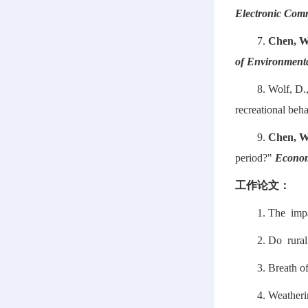
Electronic Com
7.
Chen, W
of Environment
8. Wolf, D.
recreational beh
9.
Chen, W
period?"
Econom
工作论文：
1. The impa
2. Do rura
3. Breath o
4. Weatheri