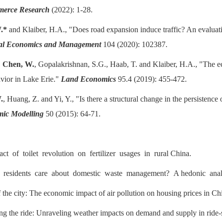
merce Research
(2022): 1-28.
.*
and Klaiber, H.A., "Does road expansion induce traffic? An evaluat
al Economics and Management
104 (2020): 102387.
,
Chen, W.
, Gopalakrishnan, S.G., Haab, T. and Klaiber, H.A., "The e
avior in Lake Erie."
Land Economics
95.4 (2019): 455-472.
.
, Huang, Z. and Yi, Y., "Is there a structural change in the persistenc
ic Modelling
50 (2015): 64-71.
ct of toilet revolution on fertilizer usages in rural China.
l residents care about domestic waste management? A hedonic analys
f the city: The economic impact of air pollution on housing prices in Ch
ng the ride: Unraveling weather impacts on demand and supply in ride-