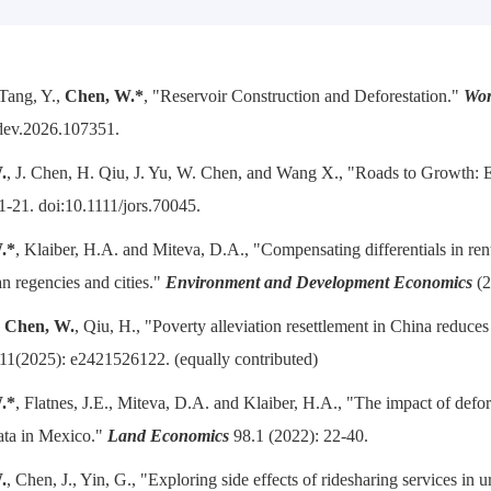
 Tang, Y.,
Chen, W.*
, "Reservoir Construction and Deforestation."
Wor
dev.2026.107351.
.
, J. Chen, H. Qiu, J. Yu, W. Chen, and Wang X., "Roads to Growth:
1-21. doi:10.1111/jors.70045.
.*
, Klaiber, H.A. and Miteva, D.A., "Compensating differentials in rents
 regencies and cities."
Environment and Development Economics
(2
,
Chen, W.
, Qiu, H., "Poverty alleviation resettlement in China reduces
11(2025): e2421526122. (equally contributed)
.*
, Flatnes, J.E., Miteva, D.A. and Klaiber, H.A., "The impact of defo
data in Mexico."
Land Economics
98.1 (2022): 22-40.
.
, Chen, J., Yin, G., "Exploring side effects of ridesharing services in