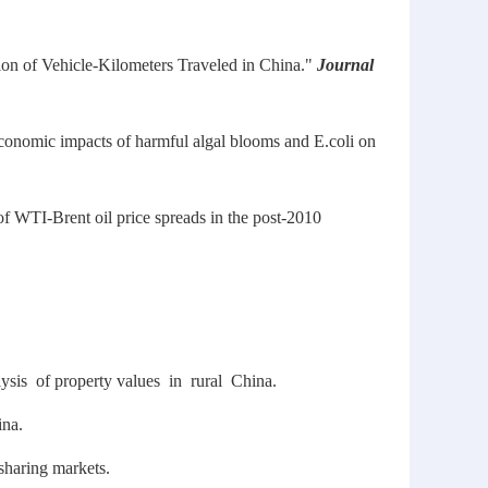
ion of Vehicle-Kilometers Traveled in China."
Journal
conomic impacts of harmful algal blooms and E.coli on
e of WTI-Brent oil price spreads in the post-2010
is of property values in rural China.
ina.
sharing markets.