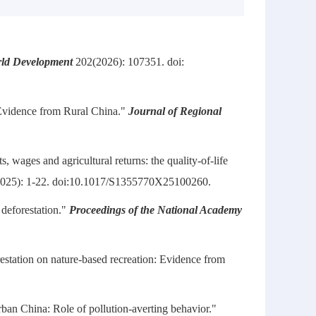
ld Development
202(2026): 107351. doi:
 Evidence from Rural China."
Journal of Regional
, wages and agricultural returns: the quality-of-life
025): 1-22. doi:10.1017/S1355770X25100260.
 deforestation."
Proceedings of the National Academy
restation on nature-based recreation: Evidence from
 urban China: Role of pollution-averting behavior."