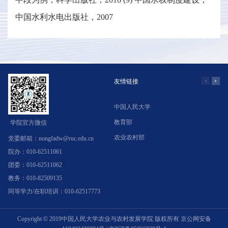
中国水利水电出版社，2007
友情链接
中国人民大学
学
教育部
北
学院官方微信
农业农村部
中
党委邮箱：nongfadw@ruc.edu.cn
院办：010-62511061
团委：010-62511062
教务：010-82509135
同等学力/在职培训：010-62517773
Copyright © 2019中国人民大学农业与农村发展学院 版权所有
京公网安备