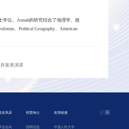
士学位。Annah的研究结合了地理学、政
litical Geography、American
座并发表演讲
校友风采
招贤纳士
友情链接
毕业去向
招聘信息
中国人民大学
学院网络教