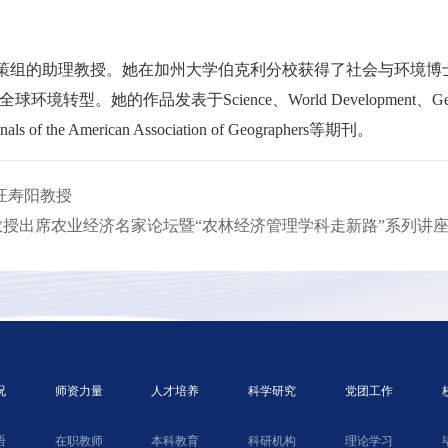
学环境政策组的助理教授。她在加州大学伯克利分校获得了社会与环境博
作品发表于Science、World Development、Geoforum、Po
nnals of the American Association of Geographers等期刊。
 汪寿阳教授
ang教授出席农业经济名家论坛暨“农林经济管理学科走新路”系列讲
况
师资力量
人才培养
科学研究
党团工作
语
在职教师
本科教育
科研机构
理论学习