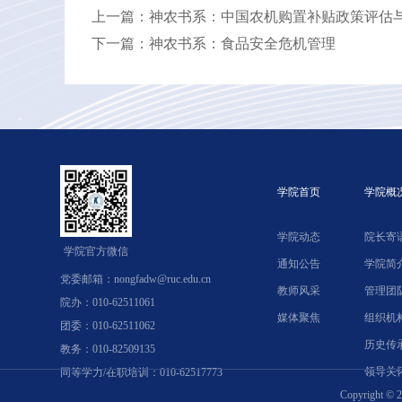
上一篇：神农书系：中国农机购置补贴政策评估
下一篇：神农书系：食品安全危机管理
学院首页
学院概
学院动态
院长寄
学院官方微信
通知公告
学院简
党委邮箱：nongfadw@ruc.edu.cn
教师风采
管理团
院办：010-62511061
媒体聚焦
组织机
团委：010-62511062
历史传
教务：010-82509135
领导关
同等学力/在职培训：010-62517773
Copyrig