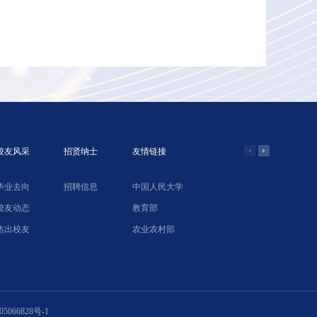
校友风采
招贤纳士
友情链接
毕业去向
招聘信息
中国人民大学
学院网络教
校友动态
教育部
北京农业经
杰出校友
农业农村部
中国合作经
5066828号-1