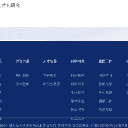
与优化研究
况
师资力量
人才培养
科学研究
党团工作
语
在职教师
本科教育
科研机构
理论学习
介
荣休教师
研究生教育
科研成果
教师支部
队
学术期刊
学生党建
构
学术讲座
团学工作
承
神农书系
信息反馈
怀
精选文章
ht © 2019中国人民大学农业与农村发展学院 版权所有
京公网安备110402430004号
|
京ICP备0