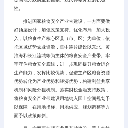
性。
推进国家粮食安全产业带建设，一方面要做
好顶层设计，加强政策支持。优化布局，加大投
入，以粮食生产核心区县（市、区）为单位，依
托区域优势农业资源，集中连片建设以东北、黄
淮海和长江流域等为主体的粮食安全产业带。牢
牢守住粮食安全底线，进一步巩固提升粮食综合
生产能力，发挥比较优势，促进主产区粮食资源
优势转化为产业优势和经济优势，构建利益共享
机制和风险分担机制。落实财税金融支持政策，
将粮食安全产业带建设用地纳入国土空间规划予
以保障，在用地指标、用地供应、规划调整等方
面予以政策倾斜。