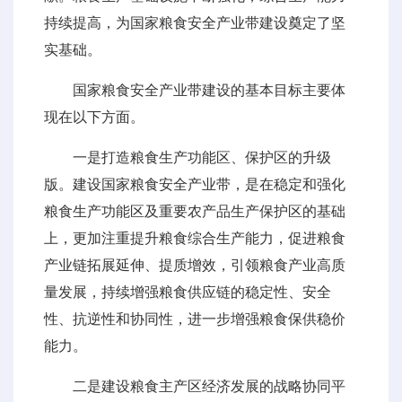
持续提高，为国家粮食安全产业带建设奠定了坚
实基础。
国家粮食安全产业带建设的基本目标主要体
现在以下方面。
一是打造粮食生产功能区、保护区的升级
版。建设国家粮食安全产业带，是在稳定和强化
粮食生产功能区及重要农产品生产保护区的基础
上，更加注重提升粮食综合生产能力，促进粮食
产业链拓展延伸、提质增效，引领粮食产业高质
量发展，持续增强粮食供应链的稳定性、安全
性、抗逆性和协同性，进一步增强粮食保供稳价
能力。
二是建设粮食主产区经济发展的战略协同平