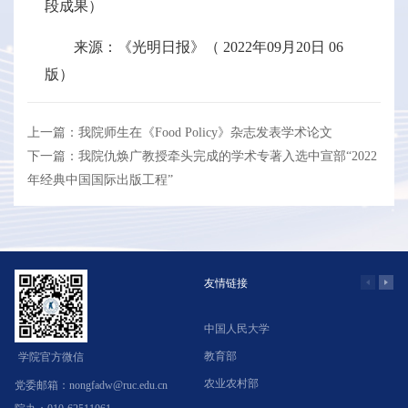
段成果）
来源：《光明日报》（ 2022年09月20日 06
版）
上一篇：我院师生在《Food Policy》杂志发表学术论文
下一篇：我院仇焕广教授牵头完成的学术专著入选中宣部“2022
年经典中国国际出版工程”
友情链接
中国人民大学
学
教育部
北
学院官方微信
农业农村部
中
党委邮箱：nongfadw@ruc.edu.cn