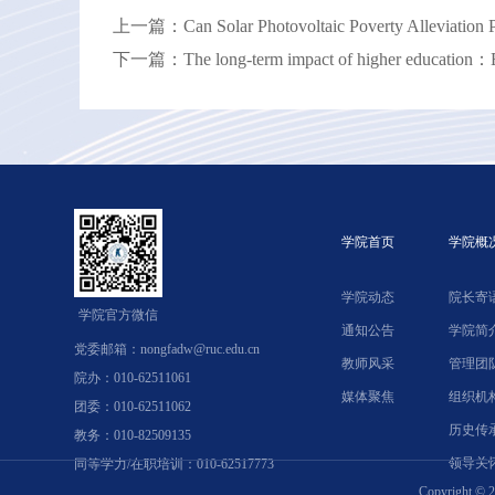
上一篇：Can Solar Photovoltaic Poverty Alleviation Po
下一篇：The long-term impact of higher education：Evi
学院首页
学院概
学院动态
院长寄
学院官方微信
通知公告
学院简
党委邮箱：nongfadw@ruc.edu.cn
教师风采
管理团
院办：010-62511061
媒体聚焦
组织机
团委：010-62511062
历史传
教务：010-82509135
领导关
同等学力/在职培训：010-62517773
Copyrig