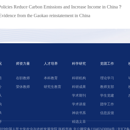
licies Reduce Carbon Emissions and Increase Income in China？
dence from the Gaokao reinstatement in China
况
师资力量
人才培养
科学研究
党团工作
语
在职教师
本科教育
科研机构
理论学习
介
荣休教师
研究生教育
科研成果
教师支部
队
学术期刊
学生党建
构
学术讲座
团学工作
承
神农书系
信息反馈
怀
精选文章
ht © 2019中国人民大学农业与农村发展学院 版权所有
京公网安备110402430004号
|
京ICP备0