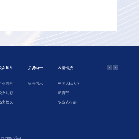
校友风采
招贤纳士
友情链接
毕业去向
招聘信息
中国人民大学
学院网络教
校友动态
教育部
北京农业经
杰出校友
农业农村部
中国合作经
5066828号-1