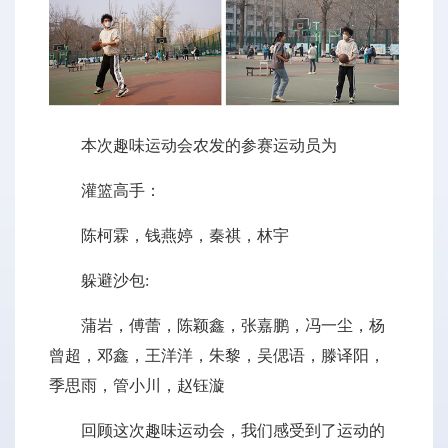
本次趣味运动会农发的参赛运动员为
灌篮高手：
陈柯霖，钱燕婷，秦祺，林宇
躲避沙包:
蒲岩，傅蕾，陈颖鑫，张嘉鹏，冯一尘，杨
曾超，邓鑫，王洋洋，朱黎，吴偲语，滕译阳，
季思雨，管小川，赵钰漩
回顾这次趣味运动会，我们感受到了运动的