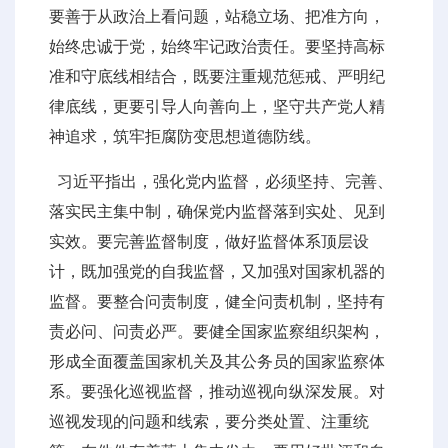
要善于从政治上看问题，站稳立场、把准方向，
始终忠诚于党，始终牢记政治责任。要坚持高标
准和守底线相结合，既要注重规范惩戒、严明纪
律底线，更要引导人向善向上，坚守共产党人精
神追求，筑牢拒腐防变思想道德防线。
习近平指出，强化党内监督，必须坚持、完善、
落实民主集中制，确保党内监督落到实处、见到
实效。要完善监督制度，做好监督体系顶层设
计，既加强党的自我监督，又加强对国家机器的
监督。要整合问责制度，健全问责机制，坚持有
责必问、问责必严。要健全国家监察组织架构，
形成全面覆盖国家机关及其公务员的国家监察体
系。要强化巡视监督，推动巡视向纵深发展。对
巡视发现的问题和线索，要分类处置、注重统