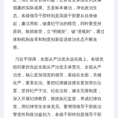
倡廉的实际成果。五是标本兼治，净化政治生
态。各级领导干部特别是高级干部要从自身做
起，廉洁用权，做遵纪守法的模范，同时要坚持
原则、敢抓敢管，立“明规矩”、破“潜规则”，通过
体制机制改革和制度创新促进政治生态不断改
善。
习近平强调，全面从严治党永远在路上。各级党
组织要担负起全面从严治党主体责任。全面从严
治党，核心是加强党的领导，基础在全面，关键
在严，要害在治。要把纪律建设摆在更加突出位
置，坚持纪严于法、纪在法前，健全完善制度，
深入开展纪律教育，狠抓执纪监督，养成纪律自
觉，用纪律管住全体党员。要增强领导干部政治
警觉性和政治鉴别力，各级干部特别是领导干部