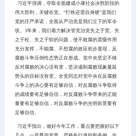
习近平强调，夺取全面建成小康社会决胜阶段的
伟大胜利，关键在党。“打铁还需自身硬”是我们
党的庄严承诺，全面从严治党是我们立下的军令
状。3年来，我们着力解决管党治党失之于宽、失
之于松、失之于软的问题，使不敢腐的震慑作用
充分发挥，不能腐、不想腐的效应初步显现，反
腐败斗争压倒性态势正在形成。党中央坚定不移
反对腐败的决心没有变，坚决遏制腐败现象蔓延
势头的目标没有变。全党同志对党中央在反腐败
斗争上的决心要有足够自信，对反腐败斗争取得
的成绩要有足够自信，对反腐败斗争带来的正能
量要有足够自信，对反腐败斗争的光明前景要有
足够自信。
习近平指出，做好今年工作，重点要把握好以下
几点。一是尊崇党章，严格执行准则和条例。全