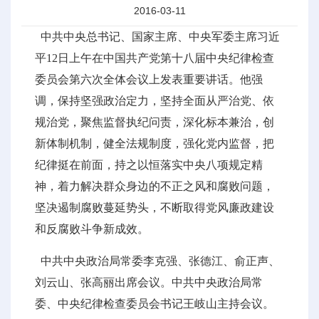
2016-03-11
中共中央总书记、国家主席、中央军委主席习近
平12日上午在中国共产党第十八届中央纪律检查
委员会第六次全体会议上发表重要讲话。他强
调，保持坚强政治定力，坚持全面从严治党、依
规治党，聚焦监督执纪问责，深化标本兼治，创
新体制机制，健全法规制度，强化党内监督，把
纪律挺在前面，持之以恒落实中央八项规定精
神，着力解决群众身边的不正之风和腐败问题，
坚决遏制腐败蔓延势头，不断取得党风廉政建设
和反腐败斗争新成效。
中共中央政治局常委李克强、张德江、俞正声、
刘云山、张高丽出席会议。中共中央政治局常
委、中央纪律检查委员会书记王岐山主持会议。