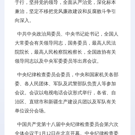
于行，坚持党的领导，全面从严治党，深化标本
兼治，坚定不移把党风廉政建设和反腐败斗争引
向深入。
中共中央政治局委员、中央书记处书记，全国人
大常委会有关领导同志，国务委员，最高人民法
院院长，最高人民检察院检察长，全国政协有关
领导同志以及中央军委委员等出席会议。
中央纪律检查委员会委员，中央和国家机关各部
委、各人民团体、军队及武警部队负责人等参加
会议。会议以电视电话会议形式举行，各省、自
治区、直辖市和新疆生产建设兵团以及军队有关
单位设分会场。
中国共产党第十八届中央纪律检查委员会第六次
全体会议于1月12日在北京开幕。中央纪律检查委