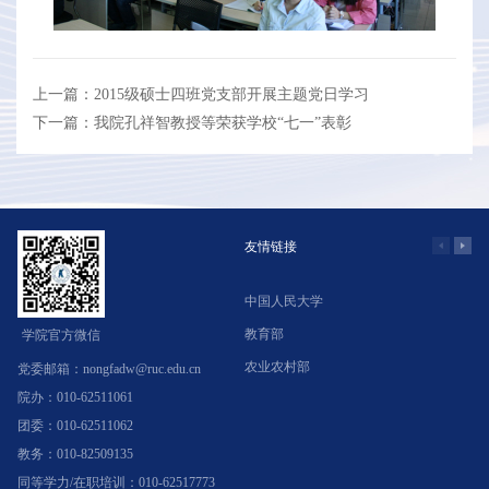
上一篇：2015级硕士四班党支部开展主题党日学习
下一篇：我院孔祥智教授等荣获学校“七一”表彰
友情链接
中国人民大学
学
教育部
北
学院官方微信
农业农村部
中
党委邮箱：nongfadw@ruc.edu.cn
院办：010-62511061
团委：010-62511062
教务：010-82509135
同等学力/在职培训：010-62517773